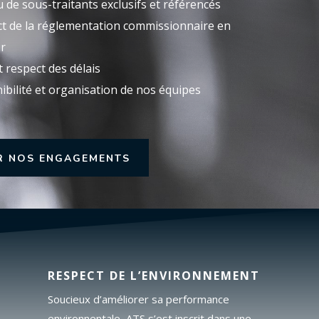
 de sous-traitants exclusifs et référencés
t de la réglementation commissionnaire en
r
t respect des délais
ibilité et organisation de nos équipes
R NOS ENGAGEMENTS
RESPECT DE L’ENVIRONNEMENT
Soucieux d’améliorer sa performance
environnentale, ATS s’est inscrit dans une