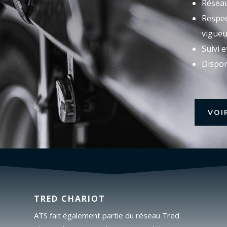
Réseau
Respec
vigueu
Suivi e
Dispon
VOI
TRED CHARIOT
ATS fait également partie du réseau Tred